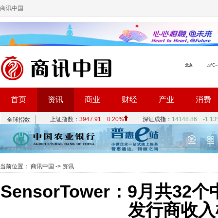
商讯中国
首页
资讯
商业
财经
产业
消费
当前位置：
商讯中国
->
资讯
SensorTower：9月共
发行商收入